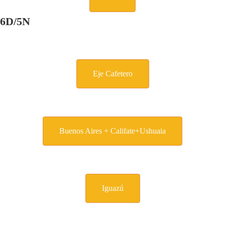
6D/5N
Eje Cafetero
Buenos Aires + Califate+Ushuaia
Iguazú