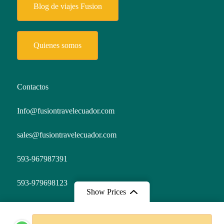
Blog de viajes Fusion
Quienes somos
Contactos
Info@fusiontravelecuador.com
sales@fusiontravelecuador.com
593-967987391
593-979698123
Show Prices
From
From