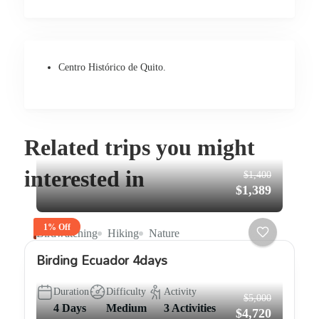
Centro Histórico de Quito.
Related trips you might
interested in
$1,400
$1,389
1% Off
Birdwatching
Hiking
Nature
Birding Ecuador 4days
Duration
Difficulty
Activity
$5,000
4 Days
Medium
3 Activities
$4,720