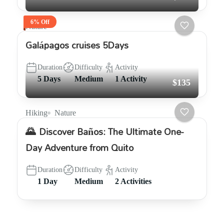
6% Off
Nature
Galápagos cruises 5Days
Duration
Difficulty
Activity
5 Days
Medium
1 Activity
$135
Hiking
Nature
🌄 Discover Baños: The Ultimate One-
Day Adventure from Quito
Duration
Difficulty
Activity
1 Day
Medium
2 Activities