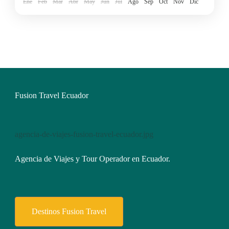
Ene
Feb
Mar
Abr
May
Jun
Jul
Ago
Sep
Oct
Nov
Dic
Fusion Travel Ecuador
agencia-de-viajes-fusion-travel-ecuador.jpg
Agencia de Viajes y Tour Operador en Ecuador.
Destinos Fusion Travel