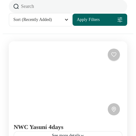
Sort
(Recently Added)
Apply Filters
NWC Yasuní 4days
See more details