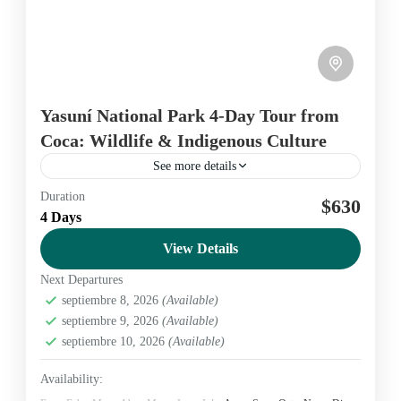
Yasuní National Park 4-Day Tour from
Coca: Wildlife & Indigenous Culture
See more details
Duration
Amazon
Ecuador
nature
yasuni
$630
4 Days
View Details
Amazon
,
Yasuní
Next Departures
Medium
septiembre 8, 2026
(Available)
2 People
septiembre 9, 2026
(Available)
septiembre 10, 2026
(Available)
Availability: