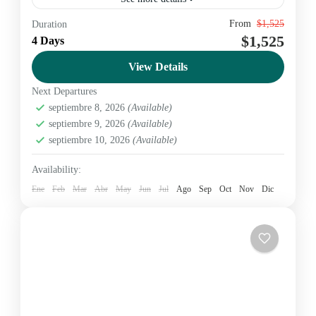
From
$1,525
Duration
Amazon
Ecuador
nature
yasuni
$1,525
4 Days
Amazon
,
Yasuní
View Details
Medium
2 People
Next Departures
septiembre 8, 2026
(Available)
septiembre 9, 2026
(Available)
septiembre 10, 2026
(Available)
Availability:
Ene
Feb
Mar
Abr
May
Jun
Jul
Ago
Sep
Oct
Nov
Dic