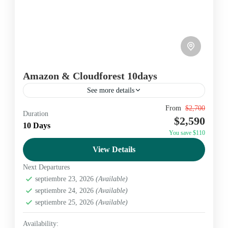
Amazon & Cloudforest 10days
See more details
From
$2,700
Amazon
Ecuador
magicecuador
nature
Duration
$2,590
10 Days
Amazon
,
Cloudforest
,
Yasuní
You save $110
Medium
View Details
2 People
Next Departures
septiembre 23, 2026
(Available)
septiembre 24, 2026
(Available)
septiembre 25, 2026
(Available)
Availability: