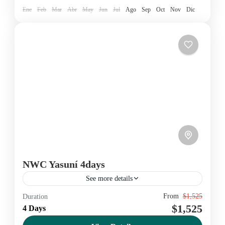
Ene
Feb
Mar
Abr
May
Jun
Jul
Ago
Sep
Oct
Nov
Dic
NWC Yasuní 4days
See more details
From
$1,525
Duration
Amazon
Ecuador
nature
yasuni
$1,525
4 Days
Amazon
,
Yasuní