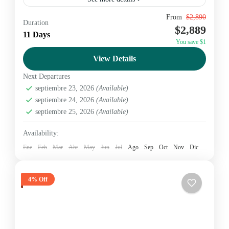
From
$2,890
Amazon
Ecuador
galapagos
magicecuador
Duration
$2,889
11 Days
nature
You save $1
Yasuní
View Details
Medium
Next Departures
2 People
septiembre 23, 2026
(Available)
septiembre 24, 2026
(Available)
septiembre 25, 2026
(Available)
Availability:
Ene
Feb
Mar
Abr
May
Jun
Jul
Ago
Sep
Oct
Nov
Dic
4% Off