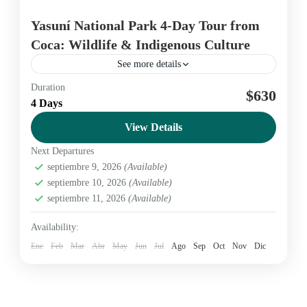
Yasuní National Park 4-Day Tour from
Coca: Wildlife & Indigenous Culture
See more details
Duration
Amazon
Ecuador
nature
yasuni
$630
4 Days
View Details
Amazon
,
Yasuní
Next Departures
Medium
septiembre 9, 2026
(Available)
2 People
septiembre 10, 2026
(Available)
septiembre 11, 2026
(Available)
Availability:
Ene
Feb
Mar
Abr
May
Jun
Jul
Ago
Sep
Oct
Nov
Dic